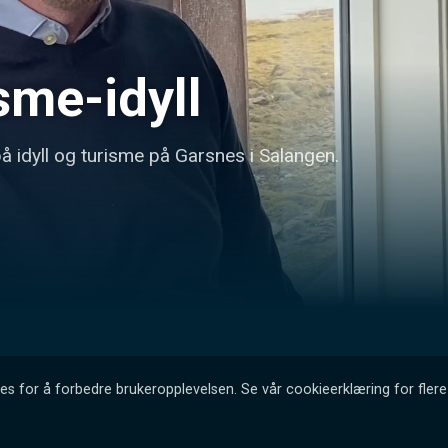
isme-idyll
å idyll og turisme på Garsnes i Salangen.
es for å forbedre brukeropplevelsen. Se vår cookieerklæring for flere 