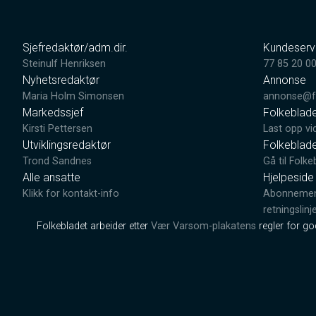
Sjefredaktør/adm.dir.
Kundeserv
Steinulf Henriksen
77 85 20 0
Nyhetsredaktør
Annonse
Maria Holm Simonsen
annonse@fo
Markedssjef
Folkeblad
Kirsti Pettersen
Last opp vi
Utviklingsredaktør
Folkeblad
Trond Sandnes
Gå til Folke
Alle ansatte
Hjelpeside
Klikk for kontakt-info
Abonnement
retningslinj
Folkebladet arbeider etter
Vær Varsom-plakatens
regler for g