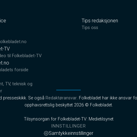
ice
Tips redaksjonen
0
Tips oss
lkebladet.no
et-TV
deo til Folkebladet-TV
et.no
bladets forside
, TV, teknisk og
er
od presseskikk. Se også
Redaktøransvar
. Folkebladet har ikke ansvar fo
opphavsrettslig beskyttet 2026 © Folkebladet.
Tilsynsorgan for Folkebladet-TV: Medietilsynet
INNSTILLINGER
Samtykkeinnstillinger