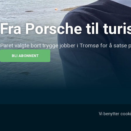
Fra Porsche til tur
Paret valgte bort trygge jobber i Tromsø for å satse p
BLI ABONNENT
Vi benytter cooki