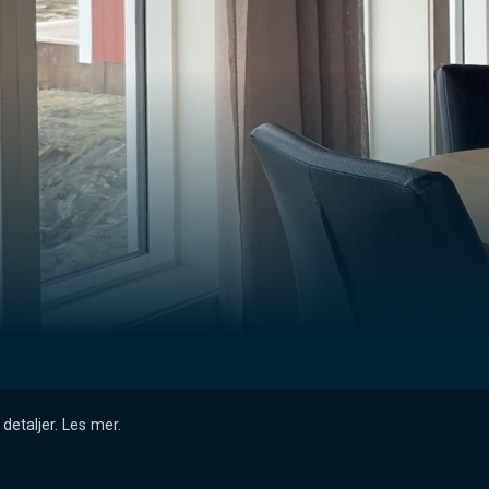
detaljer.
Les mer
.