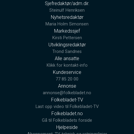
Sjefredaktør/adm.dir.
Steinulf Henriksen
Nyhetsredaktør
Maria Holm Simonsen
Markedssjef
Kirsti Pettersen
Utviklingsredaktør
Trond Sandnes
Alle ansatte
Klikk for kontakt-info
Kundeservice
77 85 20 00
Annonse
annonse@folkebladet.no
Folkebladet-TV
Last opp video til Folkebladet-TV
Folkebladet.no
Gå til Folkebladets forside
Hjelpeside