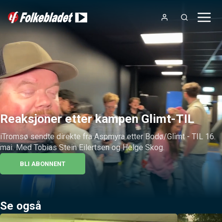
Reaksjoner etter kampen Glimt-TIL
iTromsø sendte direkte fra Aspmyra etter Bodø/Glimt - TIL 16. 
mai. Med Tobias Stein Eilertsen og Helge Skog.
BLI ABONNENT
Se også