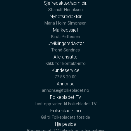
Sjefredaktør/adm.dir.
Steinulf Henriksen
Nyhetsredaktør
Maria Holm Simonsen
Markedssjef
Kirsti Pettersen
Utviklingsredaktør
Trond Sandnes
Alle ansatte
Klikk for kontakt-info
Kundeservice
77 85 20 00
Annonse
annonse@folkebladet.no
Folkebladet-TV
Last opp video til Folkebladet-TV
Folkebladet.no
Gå til Folkebladets forside
Hjelpeside
Abonnement, TV, teknisk og retningslinjer