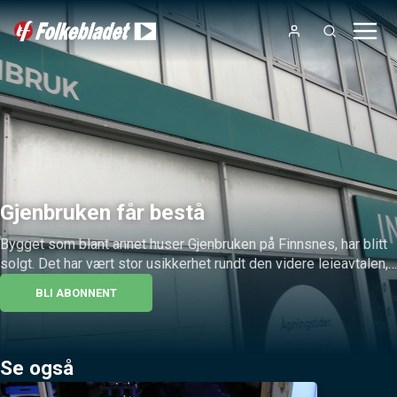
Gjenbruken får bestå
Bygget som blant annet huser Gjenbruken på Finnsnes, har blitt 
solgt. Det har vært stor usikkerhet rundt den videre leieavtalen, 
men nå letter lederne på sløret om fremtiden.
BLI ABONNENT
Se også