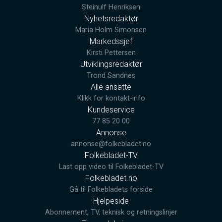
Steinulf Henriksen
Nyhetsredaktør
Maria Holm Simonsen
Markedssjef
Kirsti Pettersen
Utviklingsredaktør
Trond Sandnes
Alle ansatte
Klikk for kontakt-info
Kundeservice
77 85 20 00
Annonse
annonse@folkebladet.no
Folkebladet-TV
Last opp video til Folkebladet-TV
Folkebladet.no
Gå til Folkebladets forside
Hjelpeside
Abonnement, TV, teknisk og retningslinjer