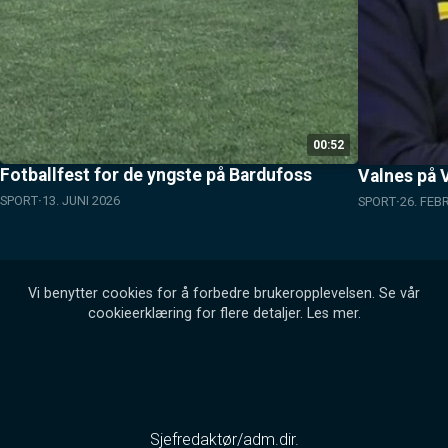
00:52
Fotballfest for de yngste på Bardufoss
Valnes på
SPORT
13. JUNI 2026
SPORT
26. FEB
Vi benytter cookies for å forbedre brukeropplevelsen. Se vår
cookieerklæring for flere detaljer.
Les mer
.
Sjefredaktør/adm.dir.