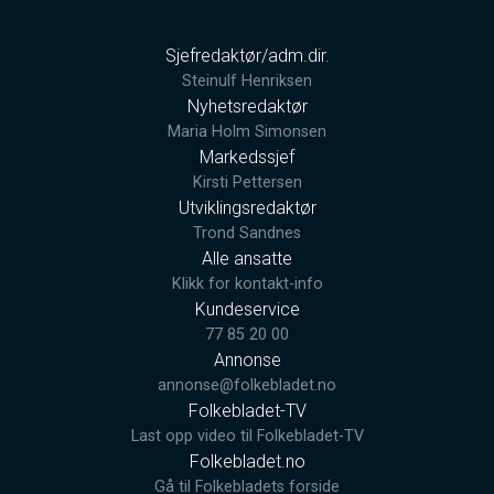
Sjefredaktør/adm.dir.
Steinulf Henriksen
Nyhetsredaktør
Maria Holm Simonsen
Markedssjef
Kirsti Pettersen
Utviklingsredaktør
Trond Sandnes
Alle ansatte
Klikk for kontakt-info
Kundeservice
77 85 20 00
Annonse
annonse@folkebladet.no
Folkebladet-TV
Last opp video til Folkebladet-TV
Folkebladet.no
Gå til Folkebladets forside