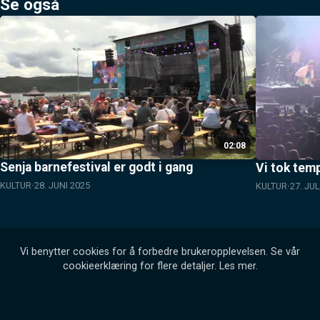
Se også
02:08
Senja barnefestival er godt i gang
Vi tok tem
KULTUR
28. JUNI 2025
KULTUR
27. JUL
Vi benytter cookies for å forbedre brukeropplevelsen. Se vår
cookieerklæring for flere detaljer.
Les mer
.