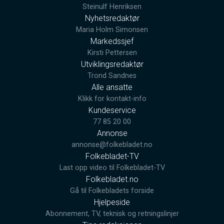
Steinulf Henriksen
Nyhetsredaktør
Maria Holm Simonsen
Markedssjef
Kirsti Pettersen
Utviklingsredaktør
Trond Sandnes
Alle ansatte
Klikk for kontakt-info
Kundeservice
77 85 20 00
Annonse
annonse@folkebladet.no
Folkebladet-TV
Last opp video til Folkebladet-TV
Folkebladet.no
Gå til Folkebladets forside
Hjelpeside
Abonnement, TV, teknisk og retningslinjer