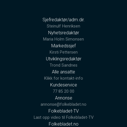
Sjefredaktør/adm.dir.
Steinulf Henriksen
Nyhetsredaktør
Maria Holm Simonsen
Markedssjef
Kirsti Pettersen
Utviklingsredaktør
Trond Sandnes
Alle ansatte
Klikk for kontakt-info
Kundeservice
77 85 20 00
Annonse
annonse@folkebladet.no
Folkebladet-TV
Last opp video til Folkebladet-TV
Folkebladet.no