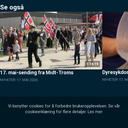
Se også
1:16:19
Dyresykdo
17. mai-sending fra Midt-Troms
NYHETER
17. 
NYHETER
17. MAI 2026
Vi benytter cookies for å forbedre brukeropplevelsen. Se vår
cookieerklæring for flere detaljer.
Les mer
.