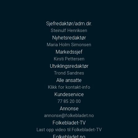
Sjefredaktør/adm.dir.
Steinulf Henriksen
Nyhetsredaktør
Maria Holm Simonsen
Markedssjef
Kirsti Pettersen
Utviklingsredaktør
Trond Sandnes
Alle ansatte
Klikk for kontakt-info
Kundeservice
77 85 20 00
Annonse
annonse@folkebladet.no
Folkebladet-TV
Last opp video til Folkebladet-TV
Folkebladet.no