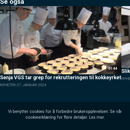
Se også
01:44
Sli
Senja VGS tar grep for rekrutteringen til kokkeyrket
NYH
NYHETER
27. JANUAR 2024
Vi benytter cookies for å forbedre brukeropplevelsen. Se vår
cookieerklæring for flere detaljer.
Les mer
.