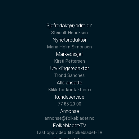
Sjefredaktør/adm.dir.
Steinulf Henriksen
Nyhetsredaktør
Maria Holm Simonsen
Markedssjef
Kirsti Pettersen
Utviklingsredaktør
Trond Sandnes
Alle ansatte
Klikk for kontakt-info
Kundeservice
77 85 20 00
Annonse
annonse@folkebladet.no
Folkebladet-TV
Last opp video til Folkebladet-TV