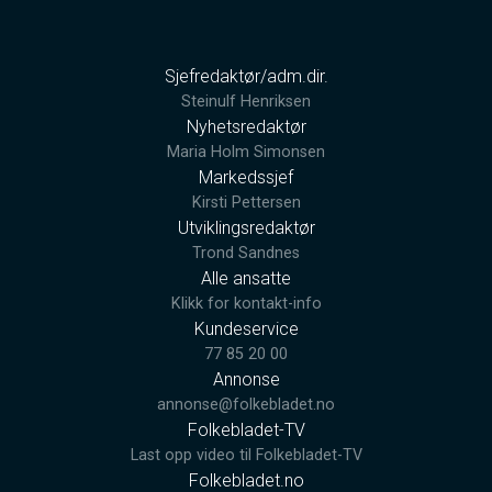
Sjefredaktør/adm.dir.
Steinulf Henriksen
Nyhetsredaktør
Maria Holm Simonsen
Markedssjef
Kirsti Pettersen
Utviklingsredaktør
Trond Sandnes
Alle ansatte
Klikk for kontakt-info
Kundeservice
77 85 20 00
Annonse
annonse@folkebladet.no
Folkebladet-TV
Last opp video til Folkebladet-TV
Folkebladet.no