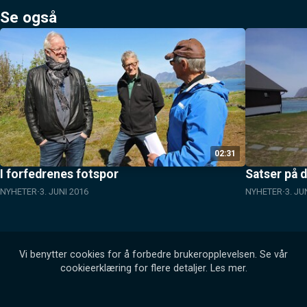
Se også
02:31
I forfedrenes fotspor
Satser på d
NYHETER
3. JUNI 2016
NYHETER
3. JU
Vi benytter cookies for å forbedre brukeropplevelsen. Se vår
cookieerklæring for flere detaljer.
Les mer
.