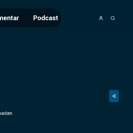
mentar
Podcast
madan.