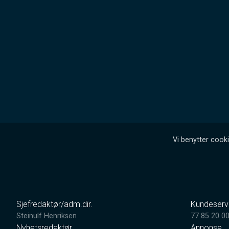
Vi benytter cooki
Sjefredaktør/adm.dir.
Kundeserv
Steinulf Henriksen
77 85 20 0
Nyhetsredaktør
Annonse