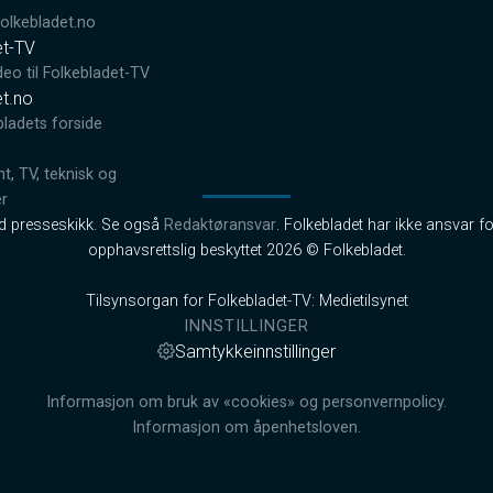
lkebladet.no
et-TV
deo til Folkebladet-TV
et.no
bladets forside
, TV, teknisk og
er
od presseskikk. Se også
Redaktøransvar
. Folkebladet har ikke ansvar fo
opphavsrettslig beskyttet 2026 © Folkebladet.
Tilsynsorgan for Folkebladet-TV: Medietilsynet
INNSTILLINGER
Samtykkeinnstillinger
Informasjon om bruk av «cookies» og personvernpolicy.
Informasjon om åpenhetsloven.