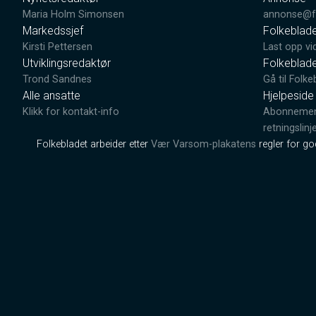
Maria Holm Simonsen
annonse@fo
Markedssjef
Folkeblad
Kirsti Pettersen
Last opp vi
Utviklingsredaktør
Folkeblad
Trond Sandnes
Gå til Folke
Alle ansatte
Hjelpeside
Klikk for kontakt-info
Abonnement
retningslinj
Folkebladet arbeider etter
Vær Varsom-plakatens
regler for g