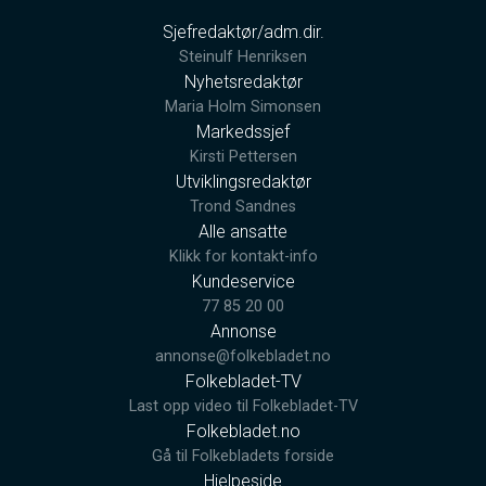
Sjefredaktør/adm.dir.
Steinulf Henriksen
Nyhetsredaktør
Maria Holm Simonsen
Markedssjef
Kirsti Pettersen
Utviklingsredaktør
Trond Sandnes
Alle ansatte
Klikk for kontakt-info
Kundeservice
77 85 20 00
Annonse
annonse@folkebladet.no
Folkebladet-TV
Last opp video til Folkebladet-TV
Folkebladet.no
Gå til Folkebladets forside
Hjelpeside