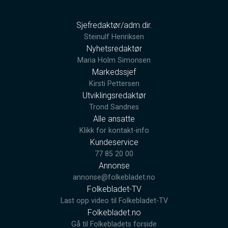
Sjefredaktør/adm.dir.
Steinulf Henriksen
Nyhetsredaktør
Maria Holm Simonsen
Markedssjef
Kirsti Pettersen
Utviklingsredaktør
Trond Sandnes
Alle ansatte
Klikk for kontakt-info
Kundeservice
77 85 20 00
Annonse
annonse@folkebladet.no
Folkebladet-TV
Last opp video til Folkebladet-TV
Folkebladet.no
Gå til Folkebladets forside