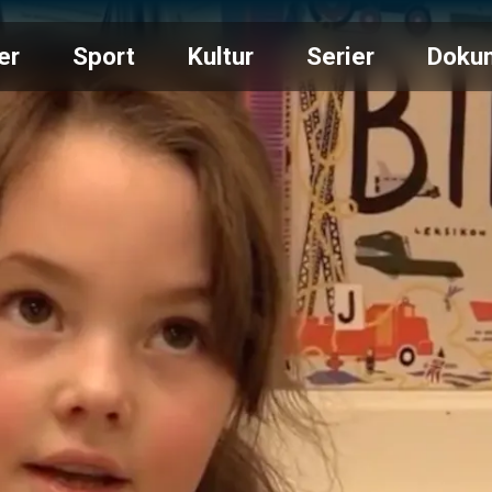
er
Sport
Kultur
Serier
Doku