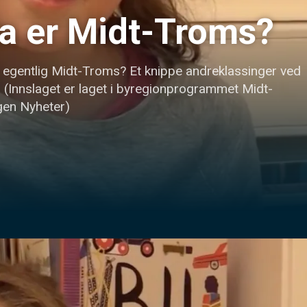
a er Midt-Troms?
egentlig Midt-Troms? Et knippe andreklassinger ved 
r. (Innslaget er laget i byregionprogrammet Midt-
ngen Nyheter)