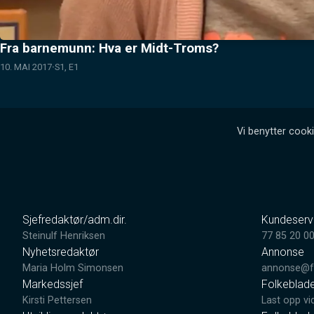
Fra barnemunn: Hva er Midt-Troms?
10. MAI 2017
S1, E1
Vi benytter cooki
Sjefredaktør/adm.dir.
Kundeserv
Steinulf Henriksen
77 85 20 0
Nyhetsredaktør
Annonse
Maria Holm Simonsen
annonse@fo
Markedssjef
Folkeblad
Kirsti Pettersen
Last opp vi