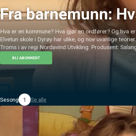
Fra barnemunn: Hv
Hva er en kommune? Hva gjør en ordfører? Og hva er 
Elvetun skole i Dyrøy har ulike, og noe uvanlige teorie
Troms i av regi Nordavind Utvikling. Produsent: Sala
BLI ABONNENT
Sesong
1
Se alle