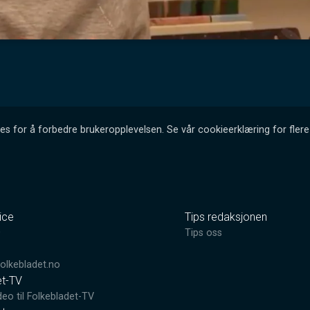
es for å forbedre brukeropplevelsen. Se vår cookieerklæring for flere 
ice
Tips redaksjonen
0
Tips oss
lkebladet.no
et-TV
deo til Folkebladet-TV