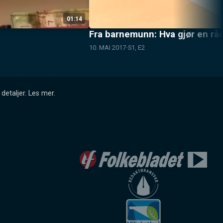
01:14
Fra barnemunn: Hva gjør en r
10. MAI 2017
S1, E2
detaljer.
Les mer
.