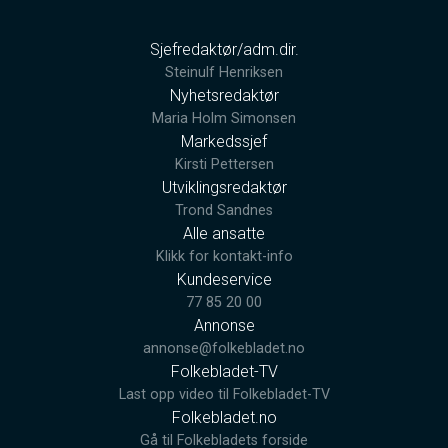
Sjefredaktør/adm.dir.
Steinulf Henriksen
Nyhetsredaktør
Maria Holm Simonsen
Markedssjef
Kirsti Pettersen
Utviklingsredaktør
Trond Sandnes
Alle ansatte
Klikk for kontakt-info
Kundeservice
77 85 20 00
Annonse
annonse@folkebladet.no
Folkebladet-TV
Last opp video til Folkebladet-TV
Folkebladet.no
Gå til Folkebladets forside