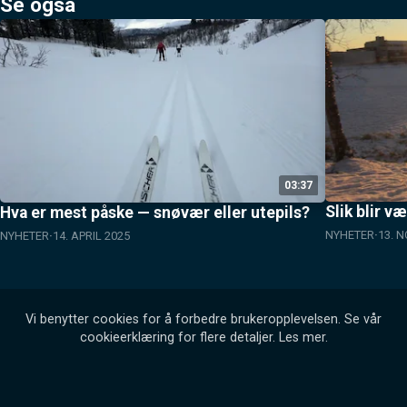
Se også
03:37
Slik blir 
Hva er mest påske — snøvær eller utepils?
NYHETER
13. 
NYHETER
14. APRIL 2025
Vi benytter cookies for å forbedre brukeropplevelsen. Se vår
cookieerklæring for flere detaljer.
Les mer
.