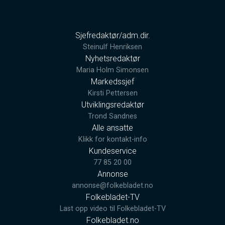
Sjefredaktør/adm.dir.
Steinulf Henriksen
Nyhetsredaktør
Maria Holm Simonsen
Markedssjef
Kirsti Pettersen
Utviklingsredaktør
Trond Sandnes
Alle ansatte
Klikk for kontakt-info
Kundeservice
77 85 20 00
Annonse
annonse@folkebladet.no
Folkebladet-TV
Last opp video til Folkebladet-TV
Folkebladet.no