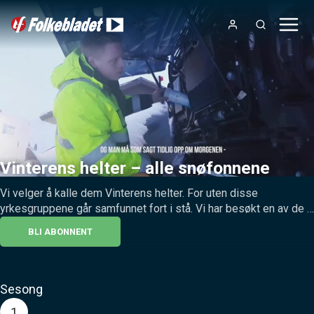
Vinterens helter – alle snøfonnene
Vi velger å kalle dem Vinterens helter. For uten disse 
yrkesgruppene går samfunnet fort i stå. Vi har besøkt en av de 
som står på natt og dag for å holde snøfonnene borte fra veien i 
BLI ABONNENT
denne første episoden.
Sesong
1