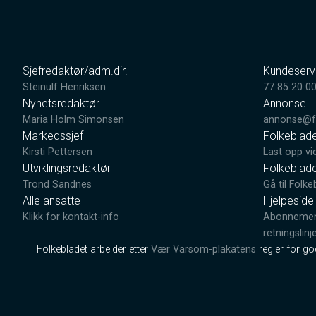
Sjefredaktør/adm.dir.
Kundeserv
Steinulf Henriksen
77 85 20 0
Nyhetsredaktør
Annonse
Maria Holm Simonsen
annonse@fo
Markedssjef
Folkeblad
Kirsti Pettersen
Last opp vi
Utviklingsredaktør
Folkeblad
Trond Sandnes
Gå til Folke
Alle ansatte
Hjelpeside
Klikk for kontakt-info
Abonnement
retningslinj
Folkebladet arbeider etter
Vær Varsom-plakatens
regler for g