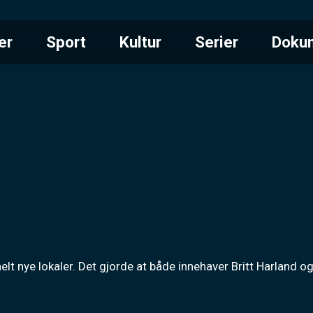
er
Sport
Kultur
Serier
Doku
lt nye lokaler. Det gjorde at både innehaver Britt Harland o