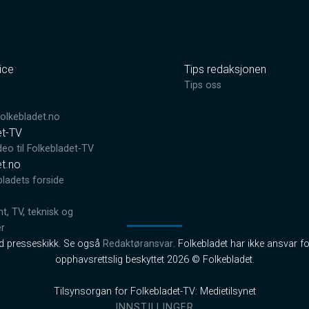
ice
Tips redaksjonen
0
Tips oss
lkebladet.no
et-TV
deo til Folkebladet-TV
et.no
bladets forside
, TV, teknisk og
er
od presseskikk. Se også
Redaktøransvar
. Folkebladet har ikke ansvar fo
opphavsrettslig beskyttet 2026 © Folkebladet.
Tilsynsorgan for Folkebladet-TV: Medietilsynet
INNSTILLINGER