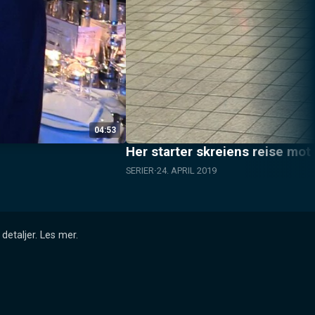
04:53
Her starter skreiens reise mot
SERIER
24. APRIL 2019
detaljer.
Les mer
.