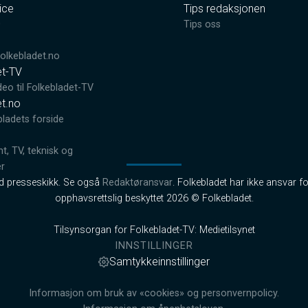
ice
Tips redaksjonen
0
Tips oss
lkebladet.no
et-TV
deo til Folkebladet-TV
et.no
bladets forside
, TV, teknisk og
er
od presseskikk. Se også
Redaktøransvar
. Folkebladet har ikke ansvar fo
opphavsrettslig beskyttet 2026 © Folkebladet.
Tilsynsorgan for Folkebladet-TV: Medietilsynet
INNSTILLINGER
Samtykkeinnstillinger
Informasjon om bruk av «cookies» og personvernpolicy.