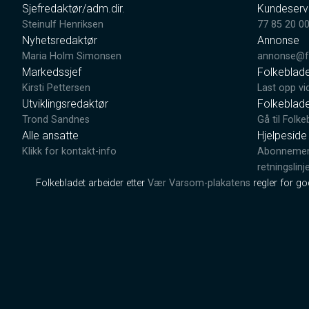
Sjefredaktør/adm.dir.
Kundeserv
Steinulf Henriksen
77 85 20 0
Nyhetsredaktør
Annonse
Maria Holm Simonsen
annonse@fo
Markedssjef
Folkeblad
Kirsti Pettersen
Last opp vi
Utviklingsredaktør
Folkeblad
Trond Sandnes
Gå til Folke
Alle ansatte
Hjelpeside
Klikk for kontakt-info
Abonnement
retningslinj
Folkebladet arbeider etter
Vær Varsom-plakatens
regler for g