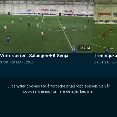
1:49:13
Vinterserien: Salangen-FK Senja
Treningska
SPORT
28. MARS 2026
SPORT
21. FEB
Vi benytter cookies for å forbedre brukeropplevelsen. Se vår
cookieerklæring for flere detaljer.
Les mer
.