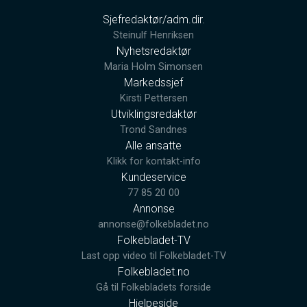
Sjefredaktør/adm.dir.
Steinulf Henriksen
Nyhetsredaktør
Maria Holm Simonsen
Markedssjef
Kirsti Pettersen
Utviklingsredaktør
Trond Sandnes
Alle ansatte
Klikk for kontakt-info
Kundeservice
77 85 20 00
Annonse
annonse@folkebladet.no
Folkebladet-TV
Last opp video til Folkebladet-TV
Folkebladet.no
Gå til Folkebladets forside
Hjelpeside