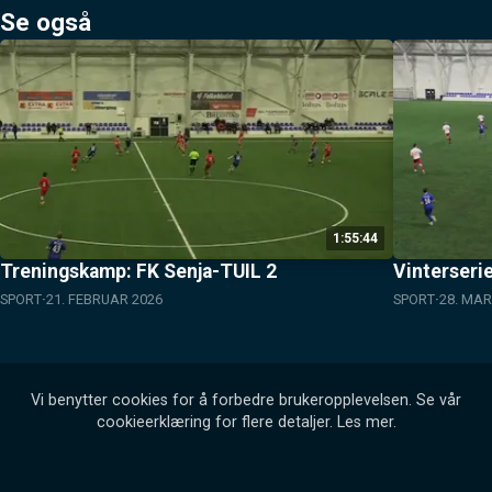
Se også
1:55:44
Treningskamp: FK Senja-TUIL 2
Vinterseri
SPORT
21. FEBRUAR 2026
SPORT
28. MAR
Vi benytter cookies for å forbedre brukeropplevelsen. Se vår
cookieerklæring for flere detaljer.
Les mer
.