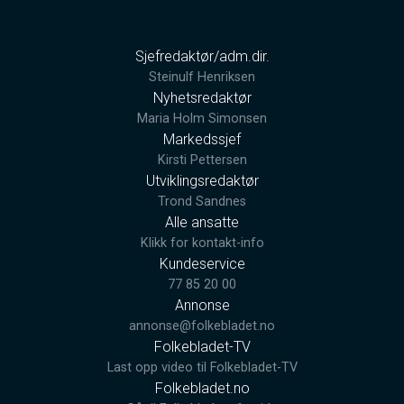
Sjefredaktør/adm.dir.
Steinulf Henriksen
Nyhetsredaktør
Maria Holm Simonsen
Markedssjef
Kirsti Pettersen
Utviklingsredaktør
Trond Sandnes
Alle ansatte
Klikk for kontakt-info
Kundeservice
77 85 20 00
Annonse
annonse@folkebladet.no
Folkebladet-TV
Last opp video til Folkebladet-TV
Folkebladet.no