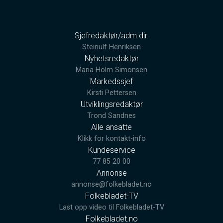
Sjefredaktør/adm.dir.
Steinulf Henriksen
Nyhetsredaktør
Maria Holm Simonsen
Markedssjef
Kirsti Pettersen
Utviklingsredaktør
Trond Sandnes
Alle ansatte
Klikk for kontakt-info
Kundeservice
77 85 20 00
Annonse
annonse@folkebladet.no
Folkebladet-TV
Last opp video til Folkebladet-TV
Folkebladet.no