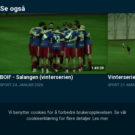
Se også
1:49:39
BOIF - Salangen (vinterserien)
Vinterseri
SPORT
24. JANUAR 2026
SPORT
21. MAR
Vi benytter cookies for å forbedre brukeropplevelsen. Se vår
cookieerklæring for flere detaljer.
Les mer
.