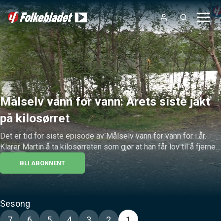
Målselv vann for vann: Årets siste jakt
på kilosørret
Det er tid for siste episode av Målselv vann for vann for i år. 
Klarer Martin å ta kilosørreten som gjør at han får lov til å fjerne 
barten? På årets siste tur har de også med seg gjester.
BLI ABONNENT
Sesong
7
6
5
4
3
2
1