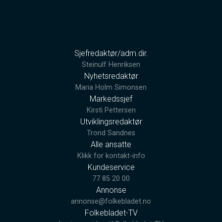
Sjefredaktør/adm.dir.
Steinulf Henriksen
Nyhetsredaktør
Maria Holm Simonsen
Markedssjef
Kirsti Pettersen
Utviklingsredaktør
Trond Sandnes
Alle ansatte
Klikk for kontakt-info
Kundeservice
77 85 20 00
Annonse
annonse@folkebladet.no
Folkebladet-TV