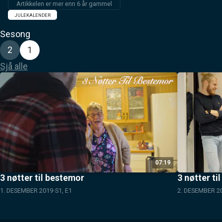
Artikkelen er mer enn 6 år gammel
JULEKALENDER
Sesong
2
1
Sjå alle
07:19
3 nøtter til bestemor
3 nøtter ti
1. DESEMBER 2019
S1, E1
2. DESEMBER 2