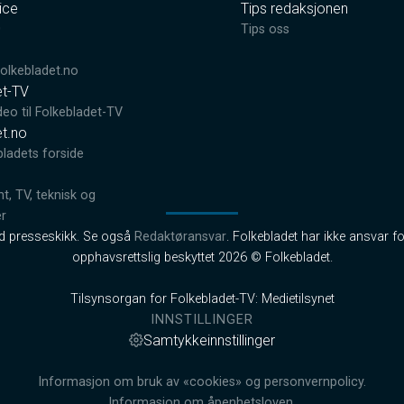
ice
Tips redaksjonen
0
Tips oss
lkebladet.no
et-TV
deo til Folkebladet-TV
et.no
bladets forside
, TV, teknisk og
er
od presseskikk. Se også
Redaktøransvar
. Folkebladet har ikke ansvar fo
opphavsrettslig beskyttet 2026 © Folkebladet.
Tilsynsorgan for Folkebladet-TV: Medietilsynet
INNSTILLINGER
Samtykkeinnstillinger
Informasjon om bruk av «cookies» og personvernpolicy.
Informasjon om åpenhetsloven.