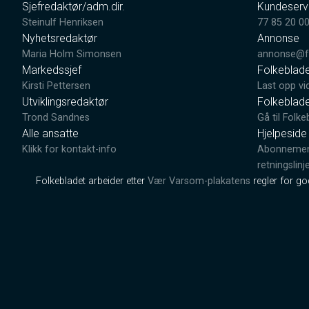
Sjefredaktør/adm.dir.
Kundeserv
Steinulf Henriksen
77 85 20 0
Nyhetsredaktør
Annonse
Maria Holm Simonsen
annonse@fo
Markedssjef
Folkeblad
Kirsti Pettersen
Last opp vi
Utviklingsredaktør
Folkeblad
Trond Sandnes
Gå til Folke
Alle ansatte
Hjelpeside
Klikk for kontakt-info
Abonnement
retningslinj
Folkebladet arbeider etter
Vær Varsom-plakatens
regler for g