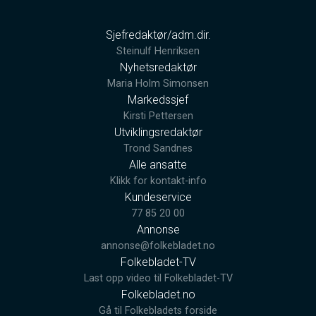
Sjefredaktør/adm.dir.
Steinulf Henriksen
Nyhetsredaktør
Maria Holm Simonsen
Markedssjef
Kirsti Pettersen
Utviklingsredaktør
Trond Sandnes
Alle ansatte
Klikk for kontakt-info
Kundeservice
77 85 20 00
Annonse
annonse@folkebladet.no
Folkebladet-TV
Last opp video til Folkebladet-TV
Folkebladet.no
Gå til Folkebladets forside