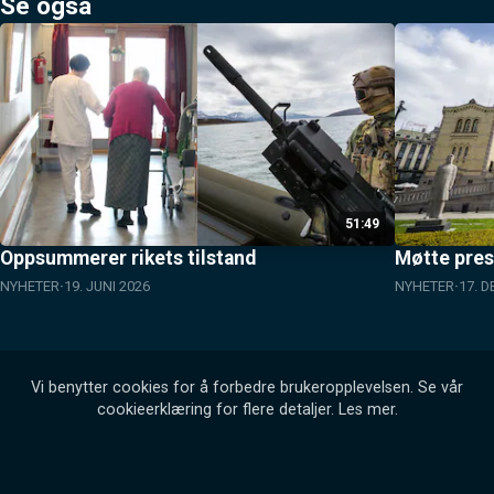
Se også
51:49
Oppsummerer rikets tilstand
Møtte pres
NYHETER
19. JUNI 2026
NYHETER
17. 
Vi benytter cookies for å forbedre brukeropplevelsen. Se vår
cookieerklæring for flere detaljer.
Les mer
.