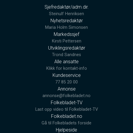
Sjefredaktør/adm.dir.
Steinulf Henriksen
Nyhetsredaktør
Maria Holm Simonsen
Markedssjef
Kirsti Pettersen
Utviklingsredaktør
Trond Sandnes
Alle ansatte
Klikk for kontakt-info
Kundeservice
77 85 20 00
Annonse
annonse@folkebladet.no
Folkebladet-TV
Last opp video til Folkebladet-TV
Folkebladet.no
Gå til Folkebladets forside
Hjelpeside