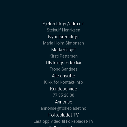
Sjefredaktør/adm.dir.
Steinulf Henriksen
Nyhetsredaktør
Maria Holm Simonsen
Markedssjef
Kirsti Pettersen
Utviklingsredaktør
Trond Sandnes
Alle ansatte
Klikk for kontakt-info
Kundeservice
77 85 20 00
Annonse
annonse@folkebladet.no
Folkebladet-TV
Last opp video til Folkebladet-TV