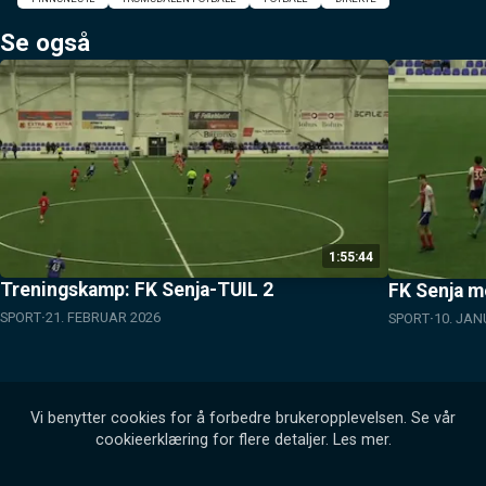
Se også
1:55:44
Treningskamp: FK Senja-TUIL 2
FK Senja m
SPORT
21. FEBRUAR 2026
SPORT
10. JAN
Vi benytter cookies for å forbedre brukeropplevelsen. Se vår
cookieerklæring for flere detaljer.
Les mer
.