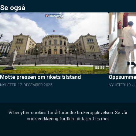
Se også
55:55
Møtte pressen om rikets tilstand
Oppsummere
NYHETER
17. DESEMBER 2025
NYHETER
19. J
Vi benytter cookies for å forbedre brukeropplevelsen. Se vår
cookieerklæring for flere detaljer.
Les mer
.