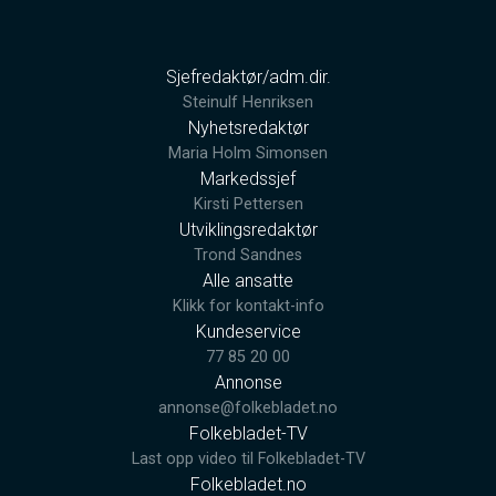
Sjefredaktør/adm.dir.
Steinulf Henriksen
Nyhetsredaktør
Maria Holm Simonsen
Markedssjef
Kirsti Pettersen
Utviklingsredaktør
Trond Sandnes
Alle ansatte
Klikk for kontakt-info
Kundeservice
77 85 20 00
Annonse
annonse@folkebladet.no
Folkebladet-TV
Last opp video til Folkebladet-TV
Folkebladet.no