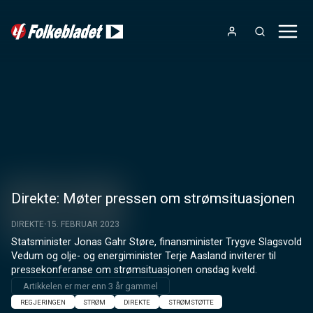
Direkte: Møter pressen om strømsituasjonen
DIREKTE
15. FEBRUAR 2023
Statsminister Jonas Gahr Støre, finansminister Trygve Slagsvold 
Vedum og olje- og energiminister Terje Aasland inviterer til 
pressekonferanse om strømsituasjonen onsdag kveld.
Artikkelen er mer enn 3 år gammel
REGJERINGEN
STRØM
DIREKTE
STRØMSTØTTE