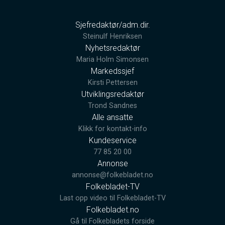
Sjefredaktør/adm.dir.
Steinulf Henriksen
Nyhetsredaktør
Maria Holm Simonsen
Markedssjef
Kirsti Pettersen
Utviklingsredaktør
Trond Sandnes
Alle ansatte
Klikk for kontakt-info
Kundeservice
77 85 20 00
Annonse
annonse@folkebladet.no
Folkebladet-TV
Last opp video til Folkebladet-TV
Folkebladet.no
Gå til Folkebladets forside