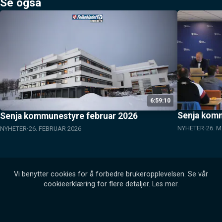
Se også
6:59:10
Senja kom
Senja kommunestyre februar 2026
NYHETER
26. 
NYHETER
26. FEBRUAR 2026
Vi benytter cookies for å forbedre brukeropplevelsen. Se vår
cookieerklæring for flere detaljer.
Les mer
.