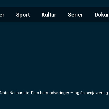
er
Sport
Kultur
Serier
Doku
Aiste Nauburaite. Fem harstadvøringer — og én senjaværing — 