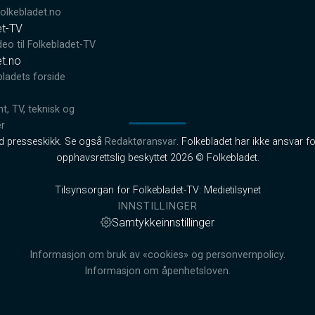
lkebladet.no
et-TV
deo til Folkebladet-TV
et.no
bladets forside
, TV, teknisk og
er
od presseskikk. Se også
Redaktøransvar
. Folkebladet har ikke ansvar fo
opphavsrettslig beskyttet 2026 © Folkebladet.
Tilsynsorgan for Folkebladet-TV: Medietilsynet
INNSTILLINGER
Samtykkeinnstillinger
Informasjon om bruk av «cookies» og personvernpolicy.
Informasjon om åpenhetsloven.