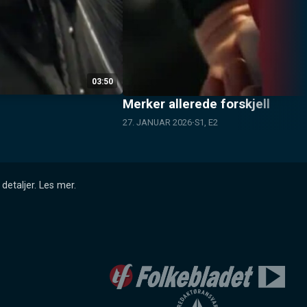
03:50
Merker allerede forskjell
27. JANUAR 2026
S1, E2
detaljer.
Les mer
.