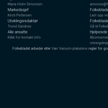
Maria Holm Simonsen
annonse@fo
Markedssjef
Folkeblad
Kirsti Pettersen
Last opp vi
Utviklingsredaktør
Folkeblad
Trond Sandnes
Gå til Folke
Alle ansatte
Hjelpeside
Klikk for kontakt-info
Abonnement
retningslinj
Folkebladet arbeider etter
Vær Varsom-plakatens
regler for g