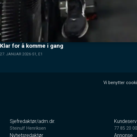
Klar for å komme i gang
27. JANUAR 2026
S1, E1
Vi benytter cooki
Sjefredaktør/adm.dir.
Kundeserv
Steinulf Henriksen
77 85 20 0
Nyhetsredaktør
Annonse