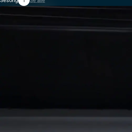
Sesong
1
Se alle