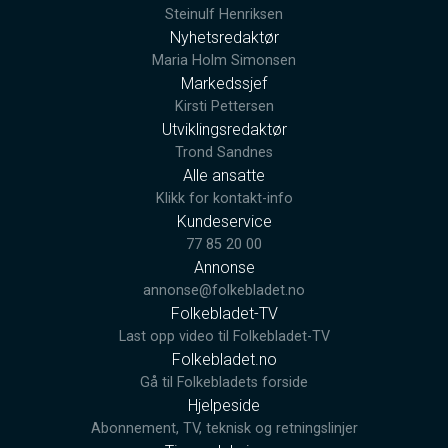
Steinulf Henriksen
Nyhetsredaktør
Maria Holm Simonsen
Markedssjef
Kirsti Pettersen
Utviklingsredaktør
Trond Sandnes
Alle ansatte
Klikk for kontakt-info
Kundeservice
77 85 20 00
Annonse
annonse@folkebladet.no
Folkebladet-TV
Last opp video til Folkebladet-TV
Folkebladet.no
Gå til Folkebladets forside
Hjelpeside
Abonnement, TV, teknisk og retningslinjer