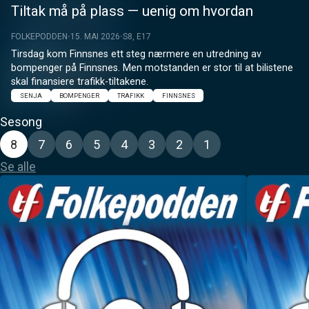
Tiltak må på plass — uenig om hvordan
FOLKEPODDEN
15. MAI 2026
S8, E17
Tirsdag kom Finnsnes ett steg nærmere en utredning av 
bompenger på Finnsnes. Men motstanden er stor til at bilistene 
skal finansiere trafikk-tiltakene.
SENJA
BOMPENGER
TRAFIKK
FINNSNES
Sesong
8
7
6
5
4
3
2
1
Se alle