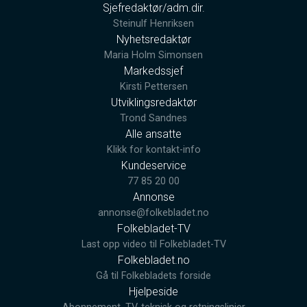
Sjefredaktør/adm.dir.
Steinulf Henriksen
Nyhetsredaktør
Maria Holm Simonsen
Markedssjef
Kirsti Pettersen
Utviklingsredaktør
Trond Sandnes
Alle ansatte
Klikk for kontakt-info
Kundeservice
77 85 20 00
Annonse
annonse@folkebladet.no
Folkebladet-TV
Last opp video til Folkebladet-TV
Folkebladet.no
Gå til Folkebladets forside
Hjelpeside