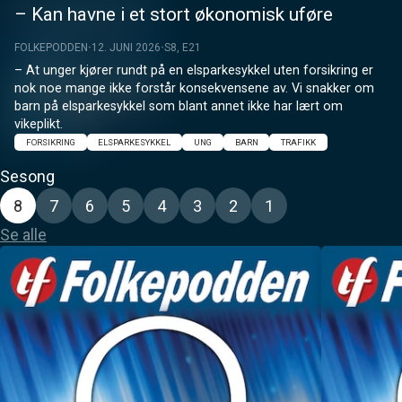
– Kan havne i et stort økonomisk uføre
FOLKEPODDEN
12. JUNI 2026
S8, E21
– At unger kjører rundt på en elsparkesykkel uten forsikring er 
nok noe mange ikke forstår konsekvensene av. Vi snakker om 
barn på elsparkesykkel som blant annet ikke har lært om 
vikeplikt.
FORSIKRING
ELSPARKESYKKEL
UNG
BARN
TRAFIKK
Sesong
8
7
6
5
4
3
2
1
Se alle