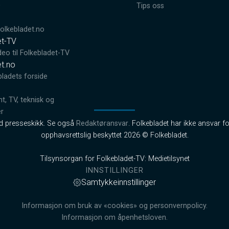
0
Tips oss
lkebladet.no
et-TV
deo til Folkebladet-TV
et.no
bladets forside
, TV, teknisk og
er
od presseskikk. Se også
Redaktøransvar
. Folkebladet har ikke ansvar fo
opphavsrettslig beskyttet 2026 © Folkebladet.
Tilsynsorgan for Folkebladet-TV: Medietilsynet
INNSTILLINGER
Samtykkeinnstillinger
Informasjon om bruk av «cookies» og personvernpolicy.
Informasjon om åpenhetsloven.