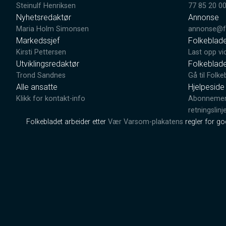
Steinulf Henriksen
77 85 20 0
Nyhetsredaktør
Annonse
Maria Holm Simonsen
annonse@fo
Markedssjef
Folkeblad
Kirsti Pettersen
Last opp vi
Utviklingsredaktør
Folkeblad
Trond Sandnes
Gå til Folke
Alle ansatte
Hjelpeside
Klikk for kontakt-info
Abonnement
retningslinj
Folkebladet arbeider etter
Vær Varsom-plakatens
regler for g