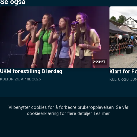
Se også
2:23:27
UKM forestilling B lørdag
Klart for F
KULTUR
26. APRIL 2025
KULTUR
20. JU
Vi benytter cookies for å forbedre brukeropplevelsen. Se vår
cookieerklæring for flere detaljer.
Les mer
.