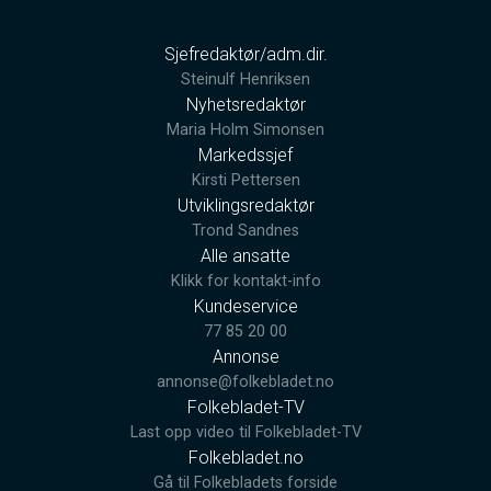
Sjefredaktør/adm.dir.
Steinulf Henriksen
Nyhetsredaktør
Maria Holm Simonsen
Markedssjef
Kirsti Pettersen
Utviklingsredaktør
Trond Sandnes
Alle ansatte
Klikk for kontakt-info
Kundeservice
77 85 20 00
Annonse
annonse@folkebladet.no
Folkebladet-TV
Last opp video til Folkebladet-TV
Folkebladet.no
Gå til Folkebladets forside