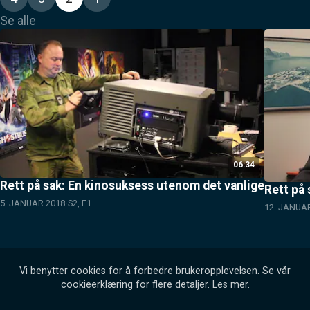
Se alle
06:34
Rett på sak: En kinosuksess utenom det vanlige
Rett på 
5. JANUAR 2018
S2, E1
12. JANUA
Vi benytter cookies for å forbedre brukeropplevelsen. Se vår
cookieerklæring for flere detaljer.
Les mer
.