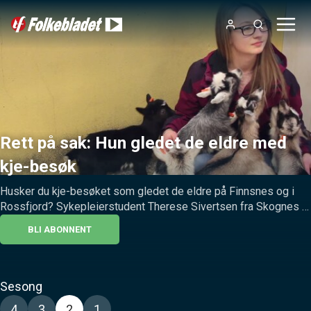
Rett på sak: Hun gledet de eldre med
kje-besøk
Husker du kje-besøket som gledet de eldre på Finnsnes og i 
Rossfjord? Sykepleierstudent Therese Sivertsen fra Skognes 
er jenta bak idéen.
BLI ABONNENT
Sesong
4
3
2
1