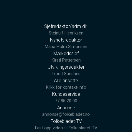
Sjefredaktør/adm.dir.
Steinulf Henriksen
Nyhetsredaktør
Maria Holm Simonsen
Markedssjef
Kirsti Pettersen
Utviklingsredaktør
Trond Sandnes
Alle ansatte
Klikk for kontakt-info
Kundeservice
77 85 20 00
Annonse
annonse@folkebladet.no
Folkebladet-TV
Last opp video til Folkebladet-TV