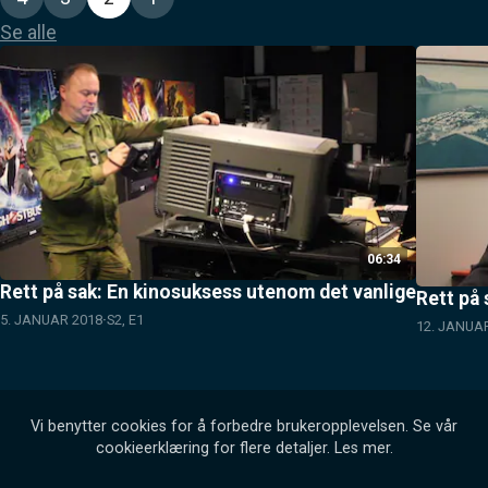
Se alle
06:34
Rett på sak: En kinosuksess utenom det vanlige
Rett på 
5. JANUAR 2018
S2, E1
12. JANUA
Vi benytter cookies for å forbedre brukeropplevelsen. Se vår
cookieerklæring for flere detaljer.
Les mer
.