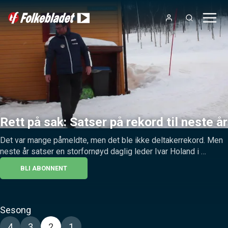
Rett på sak: Satser på rekord til neste år
Det var mange påmeldte, men det ble ikke deltakerrekord. Men 
neste år satser en storfornøyd daglig leder Ivar Holand i 
Reistadløpet på at det skal bli rekord.
BLI ABONNENT
Sesong
4
3
2
1