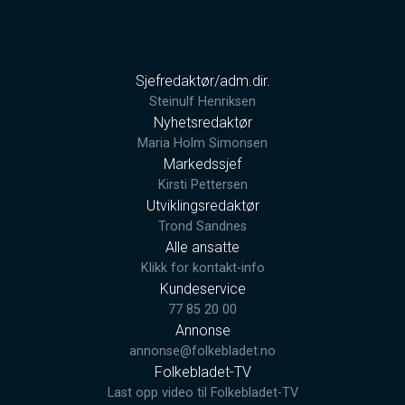
Sjefredaktør/adm.dir.
Steinulf Henriksen
Nyhetsredaktør
Maria Holm Simonsen
Markedssjef
Kirsti Pettersen
Utviklingsredaktør
Trond Sandnes
Alle ansatte
Klikk for kontakt-info
Kundeservice
77 85 20 00
Annonse
annonse@folkebladet.no
Folkebladet-TV
Last opp video til Folkebladet-TV