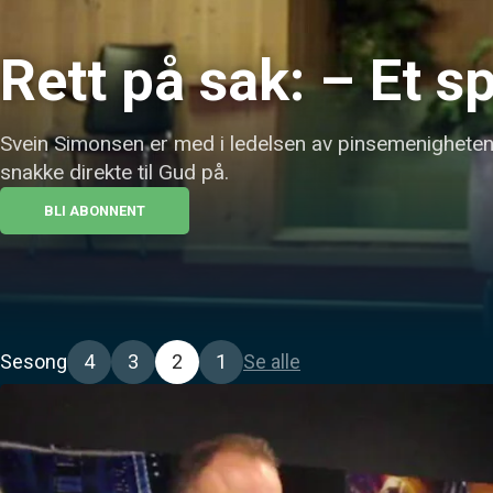
Rett på sak: – Et 
Svein Simonsen er med i ledelsen av pinsemenigheten p
snakke direkte til Gud på.
BLI ABONNENT
Sesong
4
3
2
1
Se alle