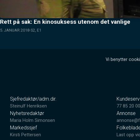
Rett på sak: En kinosuksess utenom det vanlige
5. JANUAR 2018
S2, E1
Vi benytter cooki
Sjefredaktør/adm.dir.
Kundeserv
Steinulf Henriksen
77 85 20 0
Nyhetsredaktør
Annonse
Maria Holm Simonsen
annonse@fo
Markedssjef
Folkeblad
Kirsti Pettersen
Last opp vi