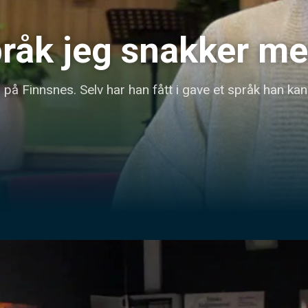
språk jeg snakker m
å Finnsnes. Selv har han fått i gave et språk han kan 