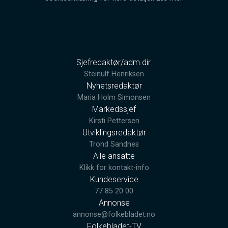
Sjefredaktør/adm.dir.
Steinulf Henriksen
Nyhetsredaktør
Maria Holm Simonsen
Markedssjef
Kirsti Pettersen
Utviklingsredaktør
Trond Sandnes
Alle ansatte
Klikk for kontakt-info
Kundeservice
77 85 20 00
Annonse
annonse@folkebladet.no
Folkebladet-TV