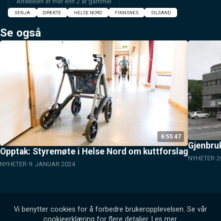
Artikkelen er mer enn 2 år gammel
SENJA
DIREKTE
HELSE NORD
FINNSNES
SILSAND
Se også
6:55:47
Gjenbru
Opptak: Styremøte i Helse Nord om kuttforslag
NYHETER
2
NYHETER
9. JANUAR 2024
Vi benytter cookies for å forbedre brukeropplevelsen. Se vår
cookieerklæring for flere detaljer.
Les mer
.