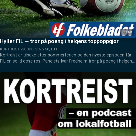
33:49
Hyller FIL — tror på poeng i helgens toppoppgjør
KORTREIST
29. JULI 2026
S6, E11
Kortreist er tilbake etter sommerferien og den nyeste episoden får 
FIL en solid dose ros. Panelets Ivar Fredheim tror på poeng i helgens 
toppkamp og spår en spennende høst. Det blir også litt snakk om 
TITO-serien som straks starter opp igjen.