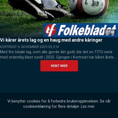
57:48
Vi kårer årets lag og en haug med andre kåringer
KORTREIST
6. NOVEMBER 2025
S5, E13
Med fire lokale lag, som alle gjorde det godt, ble det en TITO-serie 
med ordentlig blest rundt i 2025. Gjengen i Kortreist har kåret årets 
lag, samt delt ut flere andre titler i denne nyeste episoden.
HENT MER
Vi benytter cookies for å forbedre brukeropplevelsen. Se vår
cookieerklæring for flere detaljer.
Les mer
.