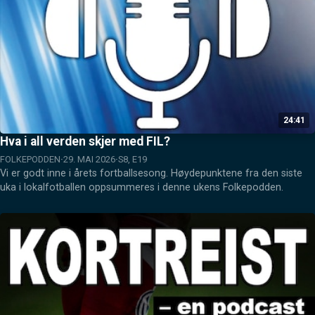
24:41
Hva i all verden skjer med FIL?
FOLKEPODDEN
29. MAI 2026
S8, E19
Vi er godt inne i årets fortballsesong. Høydepunktene fra den siste 
uka i lokalfotballen oppsummeres i denne ukens Folkepodden.