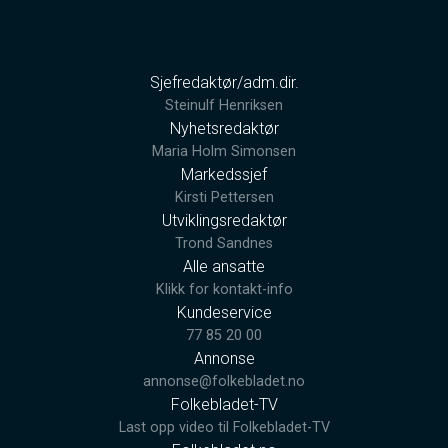
Sjefredaktør/adm.dir.
Steinulf Henriksen
Nyhetsredaktør
Maria Holm Simonsen
Markedssjef
Kirsti Pettersen
Utviklingsredaktør
Trond Sandnes
Alle ansatte
Klikk for kontakt-info
Kundeservice
77 85 20 00
Annonse
annonse@folkebladet.no
Folkebladet-TV
Last opp video til Folkebladet-TV