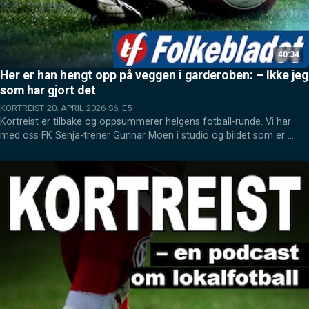
40:34
Her er han hengt opp på veggen i garderoben: – Ikke jeg
som har gjort det
KORTREIST
20. APRIL 2026
S6, E5
Kortreist er tilbake og oppsummerer helgens fotball-runde. Vi har 
med oss FK Senja-trener Gunnar Moen i studio og bildet som er 
hengt opp på veggen i Senja-garderoben er blant samtale-emnene. 