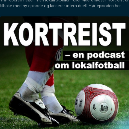
VM-feberen herjer, men lokalfotballen ruller videre likevel. Kortreist er 
tilbake med ny episode og lanserer intern duell. Hør episoden her, 
eller der du ellers hører podcast, som Apple Podcasts eller Spotify.