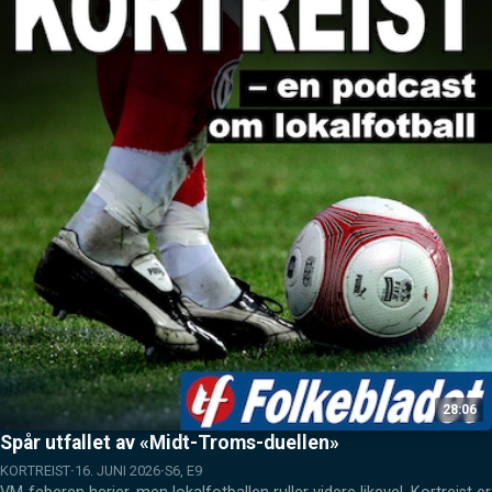
28:06
Spår utfallet av «Midt-Troms-duellen»
KORTREIST
16. JUNI 2026
S6, E9