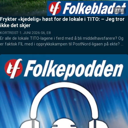
27:31
Frykter «kjedelig» høst for de lokale i TITO: – Jeg tror
ikke det skjer
KORTREIST
1. JUNI 2026
S6, E8
Er alle de lokale TITO-lagene i ferd med å bli middelhavsfarere? Og 
er faktisk FIL med i opprykkskampen til PostNord-ligaen på ekte? 
Kortreist er tilbake og oppsummerer helgens lokalfotball.