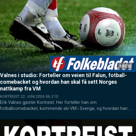
1:02:32
Valnes i studio: Forteller om veien til Falun, fotball-
comebacket og hvordan han skal få sett Norges
nattkamp fra VM
KORTREIST
22. JUNI 2026
S6, E10
Erik Valnes gjester Kortreist. Her forteller han om 
fotballcomebacket, kommende ski-VM i Sverige, og hvordan han 
som toppidrettsutøver får med seg Norges nattkamp fra fotball-VM, 
pluss mye mer. Podcasten kan høres her eller der du ellers hører 
podcast, som Spotify, Eller Apple Podcasts.