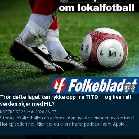
23:56
Tror dette laget kan rykke opp fra TITO — og hva i all
verden skjer med FIL?
KORTREIST
26. MAI 2026
S6, E7
Stoda i lokalfotballen diskuteres i den nyeste episoden av Kortreist. 
Hør episoden her, eller der du ellers hører podcast, som Apple 
Podcasts eller Spotify.