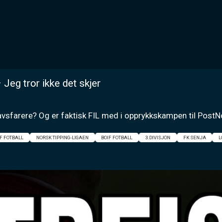
 Jeg tror ikke det skjer
avsfarere? Og er faktisk FIL med i opprykkskampen til PostNor
IF FOTBALL
NORSK TIPPING-LIGAEN
BOIF FOTBALL
3.DIVISJON
FK SENJA
L