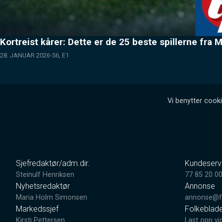
Kortreist kårer: Dette er de 25 beste spillerne fra
28. JANUAR 2026
S6, E1
Vi benytter cooki
Sjefredaktør/adm.dir.
Kundeserv
Steinulf Henriksen
77 85 20 0
Nyhetsredaktør
Annonse
Maria Holm Simonsen
annonse@fo
Markedssjef
Folkeblad
Kirsti Pettersen
Last opp vi