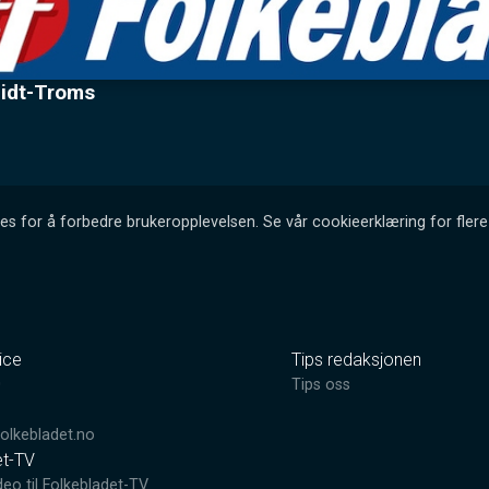
 Midt-Troms
es for å forbedre brukeropplevelsen. Se vår cookieerklæring for flere 
ice
Tips redaksjonen
0
Tips oss
lkebladet.no
et-TV
deo til Folkebladet-TV