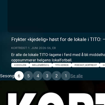
Frykter «kjedelig» høst for de lokale i TITO: –
KORTREIST
1. JUNI 2026
S6, E8
Er alle de lokale TITO-lagene i ferd med å bli middelh
oppsummerer helgens lokalfotball.
4.DIVISJON
MELLEMBYGD IL
TITO-SERIEN
PODCAST_KORTREIST
S
Sesong
6
5
4
3
2
1
Se alle