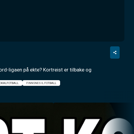
d-ligaen på ekte? Kortreist er tilbake og 
OKALFOTBALL
FINNSNES IL FOTBALL