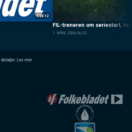
1:24:12
FIL-treneren om seriestart, ta
1. APRIL 2026
S6, E2
detaljer.
Les mer
.