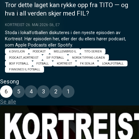
Tror dette laget kan rykke opp fra TITO — og
hva i all verden skjer med FIL?
KORTREIST
26. MAI 2026
S6, E7
Stoda i lokalfotballen diskuteres i den nyeste episoden av 
Kortreist. Hør episoden her, eller der du ellers hører podcast, 
som Apple Podcasts eller Spotify.
4.DIVISJON
PODCAST
MELLEMBYGD IL
TITO-SERIEN
PODCAST_KORTREIST
SIF FOTBALL
NORSK TIPPING-LIGAEN
BOIF FOTBALL
FOTBALL
KORTREIST
FK SENJA
LOKALFOTBALL
FINNSNES IL FOTBALL
Sesong
6
5
4
3
2
1
Se alle