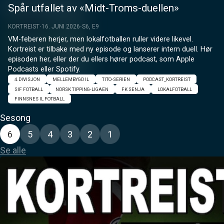
Spår utfallet av «Midt-Troms-duellen»
KORTREIST
16. JUNI 2026
S6, E9
VM-feberen herjer, men lokalfotballen ruller videre likevel. 
Kortreist er tilbake med ny episode og lanserer intern duell. Hør 
episoden her, eller der du ellers hører podcast, som Apple 
Podcasts eller Spotify.
4.DIVISJON
MELLEMBYGD IL
TITO-SERIEN
PODCAST_KORTREIST
SIF FOTBALL
NORSK TIPPING-LIGAEN
FK SENJA
LOKALFOTBALL
FINNSNES IL FOTBALL
Sesong
6
5
4
3
2
1
Se alle